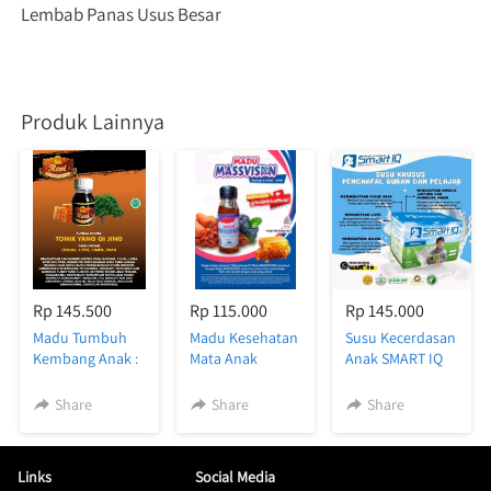
Lembab Panas Usus Besar
Produk Lainnya
Rp 145.500
Rp 115.000
Rp 145.000
Madu Tumbuh
Madu Kesehatan
Susu Kecerdasan
Kembang Anak :
Mata Anak
Anak SMART IQ
MADU REVI 330
MASSVISION
(Rasa Coklat)
gr
Share
Share
Share
Links
Social Media